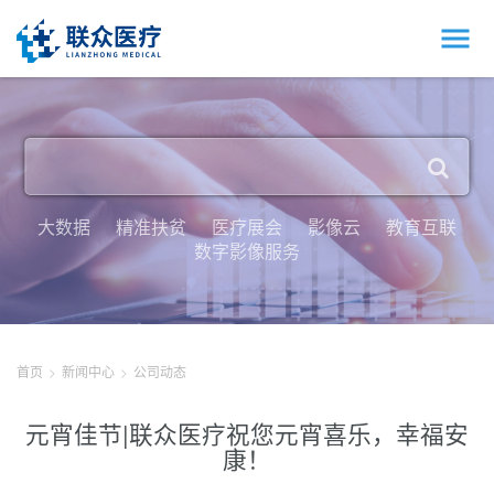
大数据
精准扶贫
医疗展会
影像云
教育互联
数字影像服务
首页
新闻中心
公司动态
元宵佳节|联众医疗祝您元宵喜乐，幸福安
康！