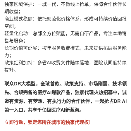
独家区域保护：一城一代，不做线上抢单，保障
合作伙伴
长
期收益；
商业模式稳健：依托规范化价格体系，形成可持续价值回报
空间；
轻量化启动
：
总部全方位赋能，无需自研产品，专注本地销
售与服务；
长期价值可延展：
按
年服务
收费模式，
未来提供
拓展服务能
力
；
政策红利加持：多省
AI收费文件
陆续
落地，
医院认同度持续
提升。
联众
DR大模型，全球首款、政策支持、市场刚需、技术领
先、合规完备的医疗AI爆款产品
，
独家代理火热招募中，诚
邀有资源、有梦想、有执行力的合作伙伴，一起抢占
DR AI
第一入口，共享千亿级医疗AI新蓝海。
立即行动，锁定您所在城市的独家代理权！