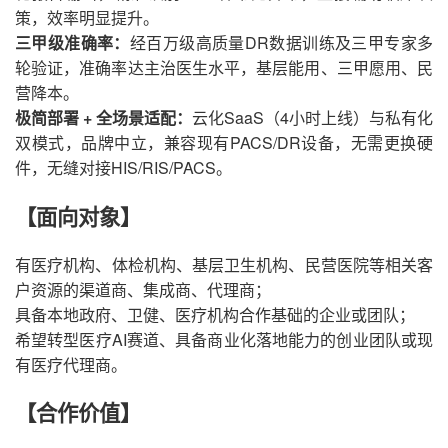
策，效率
明显提升
。
三甲级准确率：
经百万级高质量
DR数据训练及三甲专家多
轮验证，准确率达主治医生水平，基层能用、三甲愿用、民
营降本。
极简部署
+ 全场景适配：
云化
SaaS（4小时上线）与私有化
双模式，品牌中立，兼容现有PACS/DR设备，无需更换硬
件，无缝对接HIS/
R
IS/PACS。
【面向对象】
有医疗
机构
、体检
机构
、基层卫生
机构
、民营医院等相关客
户资源的渠道商、集成商、代理商；
具备本地政府、卫健、医疗机构合作基础的企业或团队；
希望转型医疗
AI赛道、具备商业化落地能力的创业团队或现
有医疗代理商。
【合作价值】